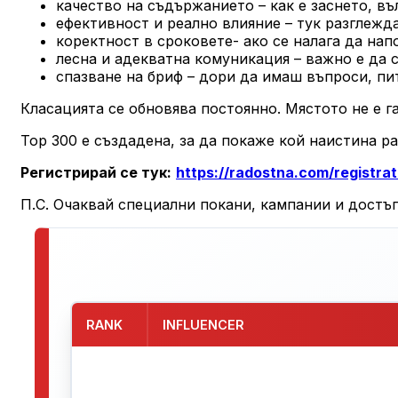
качество на съдържанието – как е заснето, въ
ефективност и реално влияние – тук разглежд
коректност в сроковете- ако се налага да нап
лесна и адекватна комуникация – важно е да с
спазване на бриф – дори да имаш въпроси, пит
Класацията се обновява постоянно. Мястото не е г
Top 300 е създадена, за да покаже кой наистина р
Регистрирай се тук:
https://radostna.com/registrat
П.С. Очаквай специални покани, кампании и достъп
RANK
INFLUENCER
TOP 300 INFLUENCERS